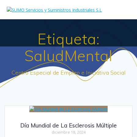
Skip
to
content
Etiqueta:
SaludMental
Centro Especial de Empleo e Iniciativa Social
Día Mundial de La Esclerosis Múltiple
diciembre 18, 2024