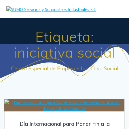
Skip
to
content
Etiqueta:
iniciativa social
Centro Especial de Empleo e Iniciativa Social
Día Internacional para Poner Fin a la