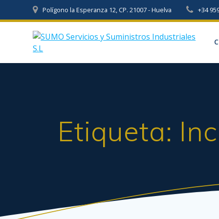
Skip
Polígono la Esperanza 12, CP. 21007 - Huelva
+34 95
to
content
C
Etiqueta:
In