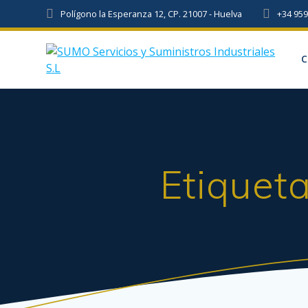
Skip
Polígono la Esperanza 12, CP. 21007 - Huelva
+34 95
to
content
C
Etiquet